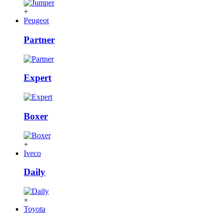
+
Peugeot
Partner
Expert
Boxer
+
Iveco
Daily
+
Toyota